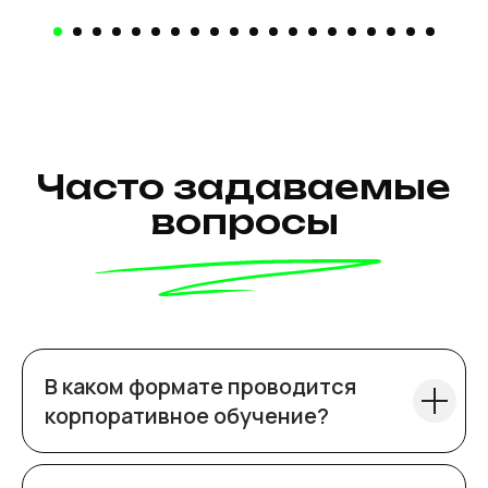
Наши
контакты
В каком формате проводится
корпоративное обучение?
+7 701 208 16 84