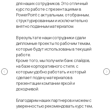
Примеры слайдов,
для наших сотрудников. Это отличный
которые оформили
курс по работе с презентациями в
участники обучения
PowerPoint с актуальным, отобранным,
прямо на занятиях
структурированным и исключительно
внятно поданным материалом.
В результате наши сотрудники сдали
дипломные проекты по рабочим темам,
которые будут использованы в текущей
работе.
Кроме того, мы получили банк слайдов,
на базе корпоративного стиля, с
которым удобно работать и который
сделает подачу материалов в
презентации компании яркой и
доходчивой.
Благодарим наших партнеров и можем с
уверенностью рекомендовать курс тем,