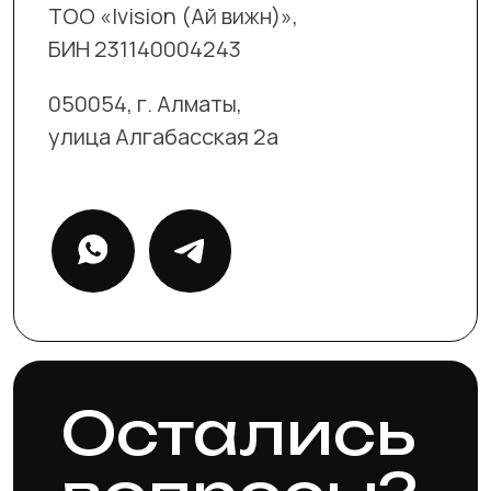
дом 163/32, кв 85. Индекс 050020 |
Фактический
адрес:
г.Алматы, улица Алгабасская 2а, Индекс
050054