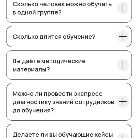
Сколько человек можно обучать
E-mail:
avkirichok@ivision.kz
в одной группе?
ТОО «Ivision (Ай вижн)»,
БИН 231140004243
050054, г. Алматы,
Сколько длится обучение?
улица Алгабасская 2а
Вы даёте методические
материалы?
Можно ли провести экспресс-
диагностику знаний сотрудников
Остались
до обучения?
вопросы?
Делаете ли вы обучающие кейсы