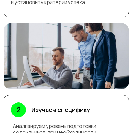
сотрудников, при необходимости
проводим предварительное тестирование
для выявления проблем.
3
Адаптируем программу
Настраиваем содержание каждого модуля
с учетом полученной информации,
разрабатываем практические кейсы,
релевантные вашей сфере.
Предоставляем
4
предложение
Формируем персонализированную
программу с указанием сроков
и стоимости. После согласования
приступаем к обучению. Такой подход
делает развитие сотрудников более