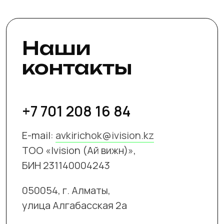
БИК KCJBKZKX, (KZT) KZ718562203134221186, Кбе
17
Юридический адрес:
г.Алматы, улица Кунаева,
дом 163/32, кв 85. Индекс 050020 |
Фактический
адрес:
г.Алматы, улица Алгабасская 2а, Индекс
050054